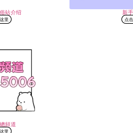
俗站介绍
新
这里
点
文總頻道
这里